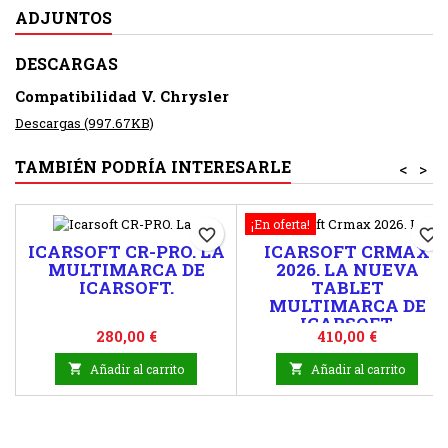
ADJUNTOS
DESCARGAS
Compatibilidad V. Chrysler
Descargas (997.67KB)
TAMBIÉN PODRÍA INTERESARLE
<
>
¡En oferta!
favorite_border
favorite_border
ICARSOFT CR-PRO. LA
ICARSOFT CRMAX
MULTIMARCA DE
2026. LA NUEVA
ICARSOFT.
TABLET
MULTIMARCA DE
ICARSOFT.
Precio
Precio
280,00 €
410,00 €

Añadir al carrito

Añadir al carrito