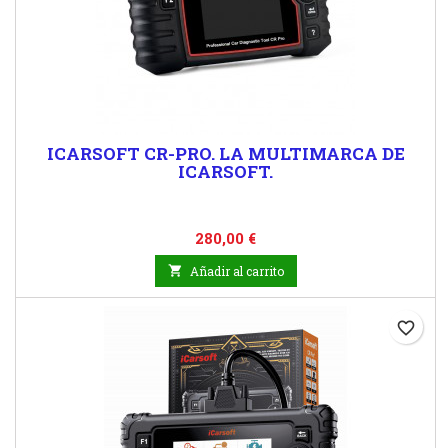
ICARSOFT CR-PRO. LA MULTIMARCA DE
ICARSOFT.
Precio
280,00 €

Añadir al carrito
favorite_border