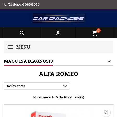
Teléfono:
696991070
0


shopping_cart
MENÚ
MAQUINA DIAGNOSIS
ALFA ROMEO

Relevancia
Mostrando 1-16 de 16 artículo(s)
favorite_border