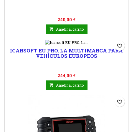
Precio
240,00 €

Añadir al carrito
favorite_border
ICARSOFT EU PRO. LA MULTIMARCA PARA
VEHÍCULOS EUROPEOS
Precio
244,00 €

Añadir al carrito
favorite_border