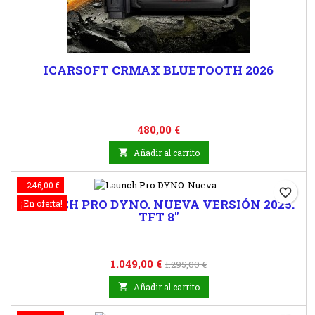
ICARSOFT CRMAX BLUETOOTH 2026
Precio
480,00 €

Añadir al carrito
- 246,00 €
favorite_border
LAUNCH PRO DYNO. NUEVA VERSIÓN 2025.
¡En oferta!
TFT 8"
Precio
Precio
1.049,00 €
1.295,00 €
base

Añadir al carrito