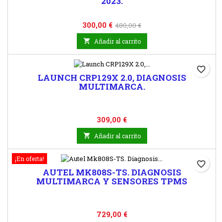
2023.
Precio
Precio
300,00 €
480,00 €
base

Añadir al carrito
favorite_border
LAUNCH CRP129X 2.0, DIAGNOSIS
MULTIMARCA.
Precio
309,00 €

Añadir al carrito
¡En oferta!
favorite_border
AUTEL MK808S-TS. DIAGNOSIS
MULTIMARCA Y SENSORES TPMS
Precio
729,00 €