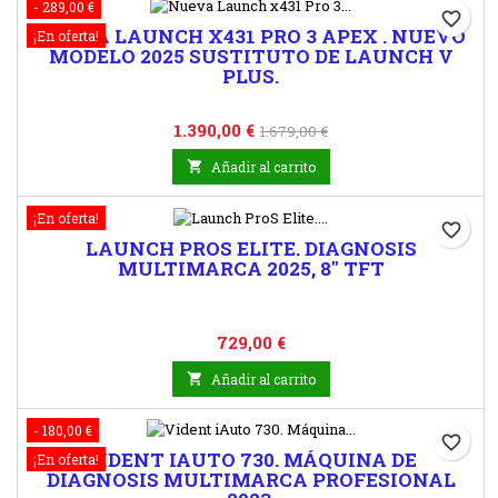
- 289,00 €
favorite_border
NUEVA LAUNCH X431 PRO 3 APEX . NUEVO
¡En oferta!
MODELO 2025 SUSTITUTO DE LAUNCH V
PLUS.
Precio
Precio
1.390,00 €
1.679,00 €
base

Añadir al carrito
¡En oferta!
favorite_border
LAUNCH PROS ELITE. DIAGNOSIS
MULTIMARCA 2025, 8" TFT
Precio
729,00 €

Añadir al carrito
- 180,00 €
favorite_border
VIDENT IAUTO 730. MÁQUINA DE
¡En oferta!
DIAGNOSIS MULTIMARCA PROFESIONAL