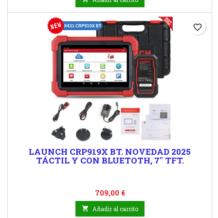
favorite_border
LAUNCH CRP919X BT. NOVEDAD 2025
TÁCTIL Y CON BLUETOTH, 7" TFT.
Precio
709,00 €

Añadir al carrito