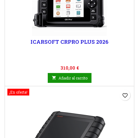
ICARSOFT CRPRO PLUS 2026
Precio
310,00 €

Añadir al carrito
¡En oferta!
favorite_border