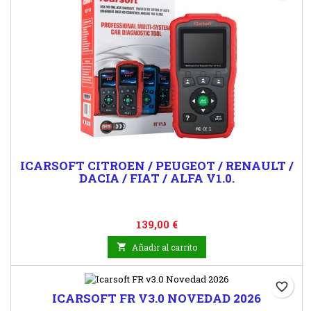
ICARSOFT CITROEN / PEUGEOT / RENAULT /
DACIA / FIAT / ALFA V1.0.
Precio
139,00 €

Añadir al carrito
favorite_border
ICARSOFT FR V3.0 NOVEDAD 2026