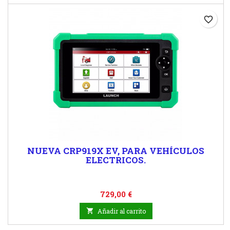
favorite_border
NUEVA CRP919X EV, PARA VEHÍCULOS
ELECTRICOS.
Precio
729,00 €

Añadir al carrito