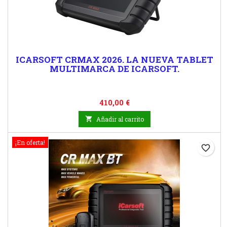
ICARSOFT CRMAX 2026. LA NUEVA TABLET
MULTIMARCA DE ICARSOFT.
Precio
410,00 €

Añadir al carrito
¡En oferta!
favorite_border