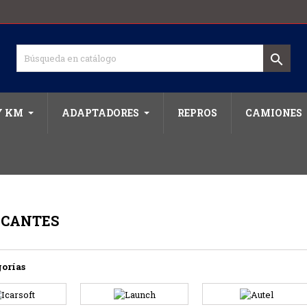

Y KM
ADAPTADORES
REPROS
CAMIONES
ICANTES
orías