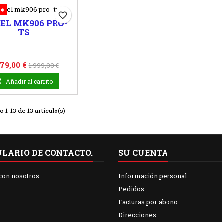
 €
favorite_border
EL MK906 PRO-
TS
ecio
Precio
779,00 €
1.999,00 €
base

Añadir al carrito
1-13 de 13 artículo(s)
LARIO DE CONTACTO.
SU CUENTA
con nosotros
Información personal
Pedidos
Facturas por abono
Direcciones