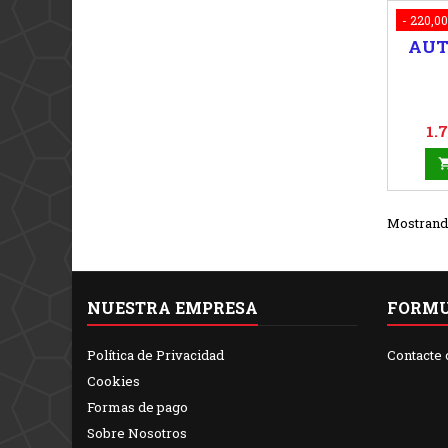
- 220,00
AUT
Pr
1.
Mostrando 
NUESTRA EMPRESA
FORMU
Política de Privacidad
Contacte 
Cookies
Formas de pago
Sobre Nosotros