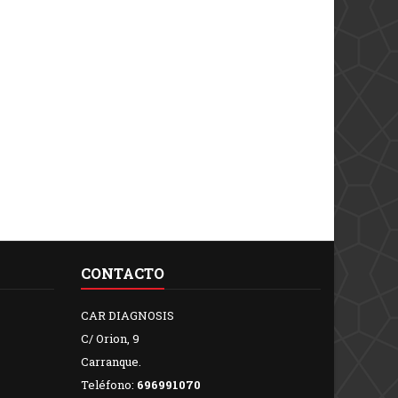
CONTACTO
CAR DIAGNOSIS
C/ Orion, 9
Carranque.
Teléfono:
696991070