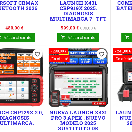
ARSOFT CRMAX
LAUNCH X431
COMP
UETOOTH 2026
CRP919X 2025.
BATE
DIAGNOSIS
MULTIMARCA 7" TFT
Precio
Precio
Precio
480,00 €
599,00 €
689,00 €
base

Añadir al carrito

Añadir al carrito

- 289,00 €
- 246,00 €
favorite_border
favorite_border
¡En oferta!
¡En oferta!
CH CRP129X 2.0,
NUEVA LAUNCH X431
LAUN
DIAGNOSIS
PRO 3 APEX . NUEVO
NUE
ULTIMARCA.
MODELO 2025
20
SUSTITUTO DE