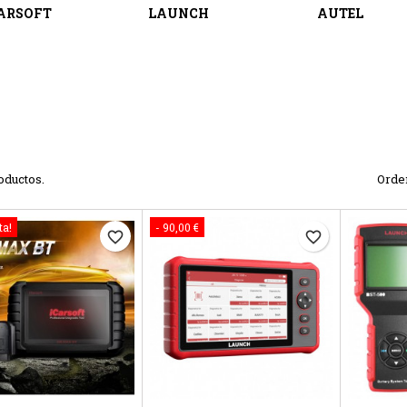
ARSOFT
LAUNCH
AUTEL
oductos.
Orde
ta!
- 90,00 €
favorite_border
favorite_border