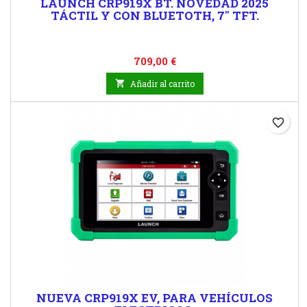
LAUNCH CRP919X BT. NOVEDAD 2025
TÁCTIL Y CON BLUETOTH, 7" TFT.
Precio
709,00 €

Añadir al carrito
favorite_border
NUEVA CRP919X EV, PARA VEHÍCULOS