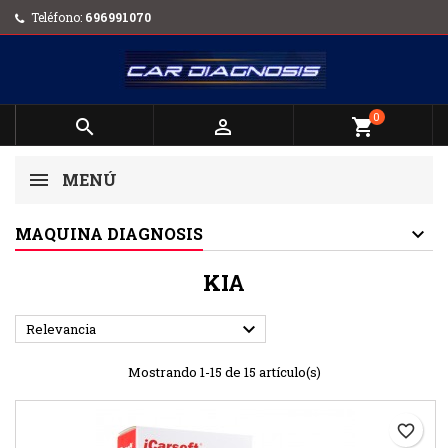
Teléfono:
696991070
0


shopping_cart
MENÚ
MAQUINA DIAGNOSIS
KIA

Relevancia
Mostrando 1-15 de 15 artículo(s)
favorite_border