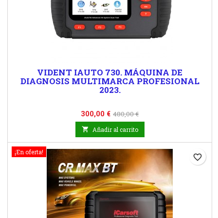
VIDENT IAUTO 730. MÁQUINA DE
DIAGNOSIS MULTIMARCA PROFESIONAL
2023.
Precio
Precio
300,00 €
480,00 €
base

Añadir al carrito
¡En oferta!
favorite_border