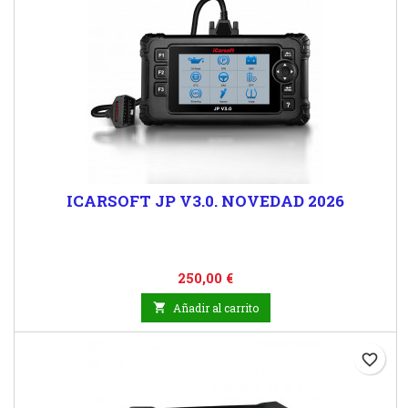
ICARSOFT JP V3.0. NOVEDAD 2026
Precio
250,00 €

Añadir al carrito
favorite_border