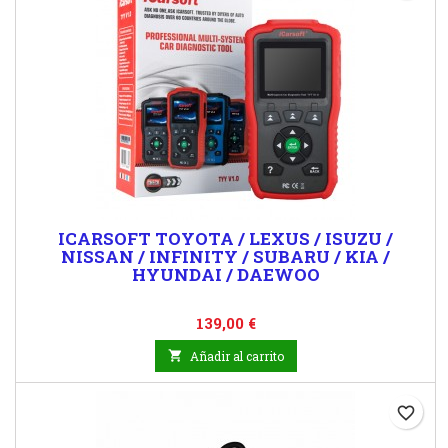
ICARSOFT TOYOTA / LEXUS / ISUZU /
NISSAN / INFINITY / SUBARU / KIA /
HYUNDAI / DAEWOO
Precio
139,00 €

Añadir al carrito
favorite_border