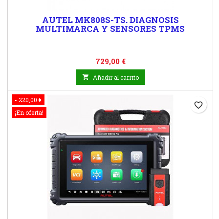
AUTEL MK808S-TS. DIAGNOSIS
MULTIMARCA Y SENSORES TPMS
Precio
729,00 €

Añadir al carrito
- 220,00 €
favorite_border
¡En oferta!