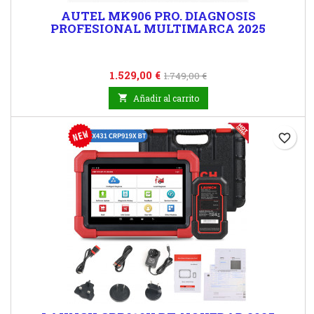
AUTEL MK906 PRO. DIAGNOSIS
PROFESIONAL MULTIMARCA 2025
Precio
Precio
1.529,00 €
1.749,00 €
base

Añadir al carrito
favorite_border