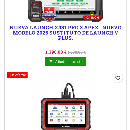
NUEVA LAUNCH X431 PRO 3 APEX . NUEVO
MODELO 2025 SUSTITUTO DE LAUNCH V
PLUS.
Precio
Precio
1.390,00 €
1.679,00 €
base

Añadir al carrito
¡En oferta!
favorite_border