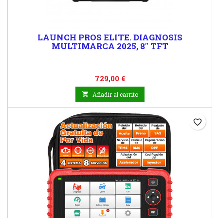
LAUNCH PROS ELITE. DIAGNOSIS
MULTIMARCA 2025, 8" TFT
Precio
729,00 €

Añadir al carrito
favorite_border