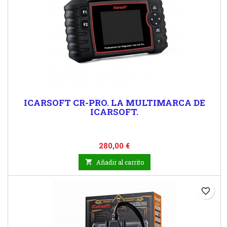
ICARSOFT CR-PRO. LA MULTIMARCA DE
ICARSOFT.
Precio
280,00 €

Añadir al carrito
favorite_border