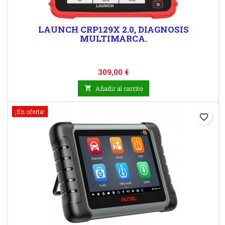
LAUNCH CRP129X 2.0, DIAGNOSIS
MULTIMARCA.
Precio
309,00 €

Añadir al carrito
¡En oferta!
favorite_border