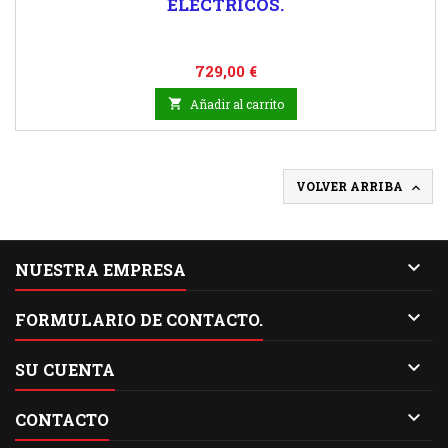
ELECTRICOS.
Precio
729,00 €

Añadir al carrito
VOLVER ARRIBA


NUESTRA EMPRESA

FORMULARIO DE CONTACTO.

SU CUENTA

CONTACTO