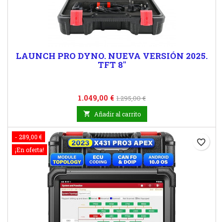
LAUNCH PRO DYNO. NUEVA VERSIÓN 2025.
TFT 8"
Precio
Precio
1.049,00 €
1.295,00 €
base

Añadir al carrito
- 289,00 €
favorite_border
¡En oferta!