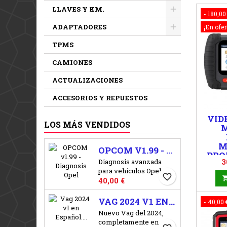
LLAVES Y KM.
- 180,00
ADAPTADORES
¡En ofer
TPMS
CAMIONES
ACTUALIZACIONES
ACCESORIOS Y REPUESTOS
VID
LOS MÁS VENDIDOS
M
OPCOM V1.99 - DIAGNOSIS OPEL
PRO
P
3
Diagnosis avanzada
para vehículos Opel,
favorite_border
Precio
codigos de error,
40,00 €
intervalos de servicio,
codificacion de llaves...
VAG 2024 V1 EN ESPAÑOL. VERSION 24.5
- 40,00 
Diagnosis para todos los
Nuevo Vag del 2024,
vehículos opel entre
completamente en
1992 y 2014. OPEL OP-