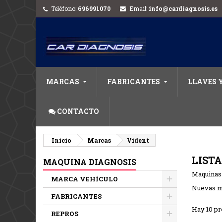
Teléfono:
696991070
Email:
info@cardiagnosis.es
MARCAS
FABRICANTES
LLAVES 
CONTACTO
Inicio
Marcas
Vident
LIST
MAQUINA DIAGNOSIS
Maquinas 
MARCA VEHÍCULO
Nuevas má
FABRICANTES
Hay 10 pr
REPROS