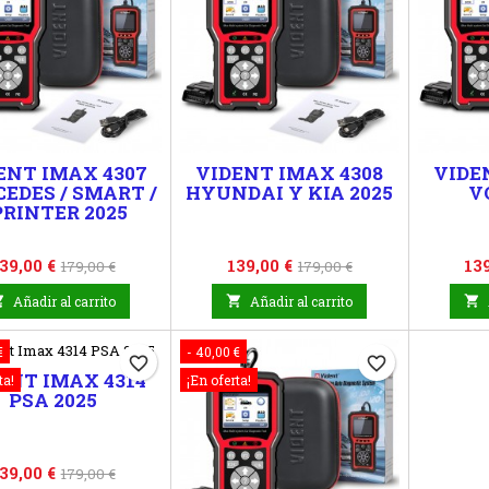
ENT IMAX 4307
VIDENT IMAX 4308
VIDE
EDES / SMART /
HYUNDAI Y KIA 2025
V
PRINTER 2025
recio
Precio
Precio
Precio
Pr
39,00 €
139,00 €
139
179,00 €
179,00 €
base
base

Añadir al carrito

Añadir al carrito

€
- 40,00 €
favorite_border
favorite_border
ENT IMAX 4314
ta!
¡En oferta!
PSA 2025
recio
Precio
39,00 €
179,00 €