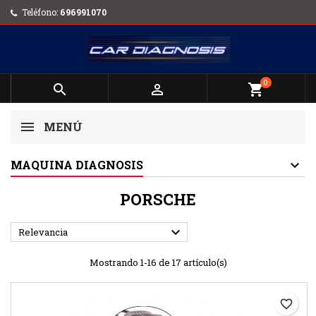
Teléfono:
696991070
0


shopping_cart
MENÚ
MAQUINA DIAGNOSIS
PORSCHE

Relevancia
Mostrando 1-16 de 17 artículo(s)
favorite_border