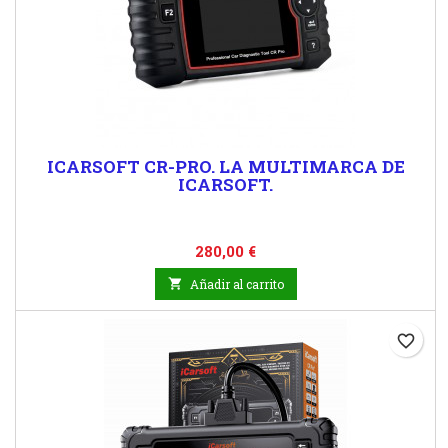
ICARSOFT CR-PRO. LA MULTIMARCA DE
ICARSOFT.
Precio
280,00 €

Añadir al carrito
favorite_border