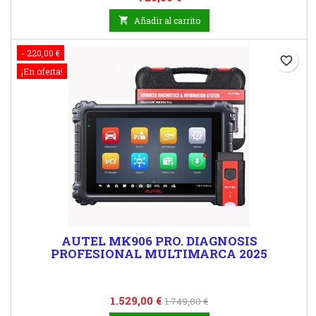

Añadir al carrito
- 220,00 €
favorite_border
¡En oferta!
AUTEL MK906 PRO. DIAGNOSIS
PROFESIONAL MULTIMARCA 2025
Precio
Precio
1.529,00 €
1.749,00 €