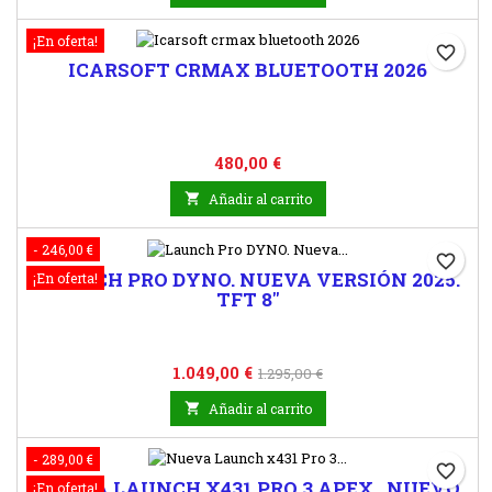
¡En oferta!
favorite_border
ICARSOFT CRMAX BLUETOOTH 2026
Precio
480,00 €

Añadir al carrito
- 246,00 €
favorite_border
LAUNCH PRO DYNO. NUEVA VERSIÓN 2025.
¡En oferta!
TFT 8"
Precio
Precio
1.049,00 €
1.295,00 €
base

Añadir al carrito
- 289,00 €
favorite_border
NUEVA LAUNCH X431 PRO 3 APEX . NUEVO
¡En oferta!