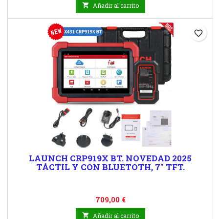
base

Añadir al carrito
favorite_border
LAUNCH CRP919X BT. NOVEDAD 2025
TÁCTIL Y CON BLUETOTH, 7" TFT.
Precio
709,00 €

Añadir al carrito