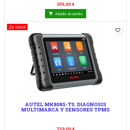
Precio
309,00 €

Añadir al carrito
¡En oferta!
favorite_border
AUTEL MK808S-TS. DIAGNOSIS
MULTIMARCA Y SENSORES TPMS
Precio
729,00 €