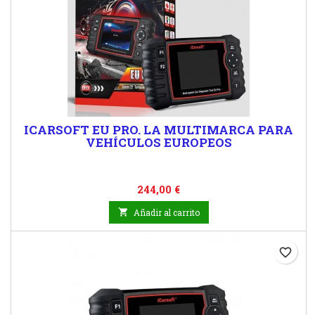
ICARSOFT EU PRO. LA MULTIMARCA PARA
VEHÍCULOS EUROPEOS
Precio
244,00 €

Añadir al carrito
favorite_border