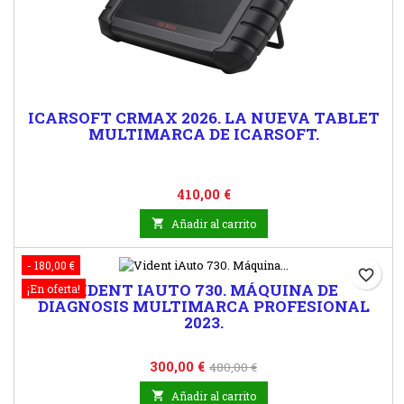
ICARSOFT CRMAX 2026. LA NUEVA TABLET
MULTIMARCA DE ICARSOFT.
Precio
410,00 €

Añadir al carrito
- 180,00 €
favorite_border
VIDENT IAUTO 730. MÁQUINA DE
¡En oferta!
DIAGNOSIS MULTIMARCA PROFESIONAL
2023.
Precio
Precio
300,00 €
480,00 €
base

Añadir al carrito