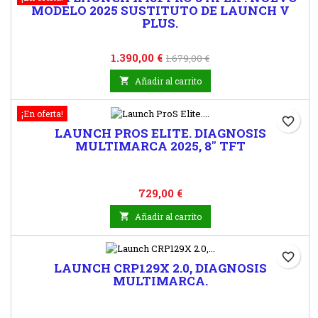
MODELO 2025 SUSTITUTO DE LAUNCH V
PLUS.
Precio
Precio
1.390,00 €
1.679,00 €
base

Añadir al carrito
¡En oferta!
favorite_border
LAUNCH PROS ELITE. DIAGNOSIS
MULTIMARCA 2025, 8" TFT
Precio
729,00 €

Añadir al carrito
favorite_border
LAUNCH CRP129X 2.0, DIAGNOSIS
MULTIMARCA.