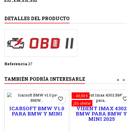
E32 ,
E38, E31, E52
.
DETALLES DEL PRODUCTO
Referencia
27
TAMBIÉN PODRÍA INTERESARLE
<
>
- 40,00 €
favorite_border
favorite_border
¡En oferta!
ICARSOFT BMW V1.0
VIDENT IMAX 4302
PARA BMW Y MINI
BMW PARA BMW Y
MINI 2025