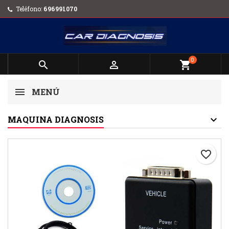
Teléfono:
696991070
0


shopping_cart
MENÚ
MAQUINA DIAGNOSIS
favorite_border