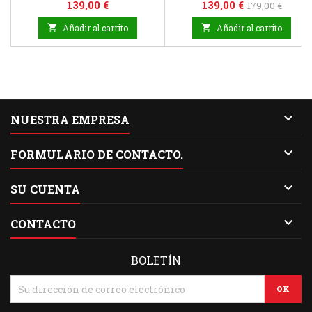
Precio
Precio
Precio
139,00 €
139,00 €
179,00 €
base

Añadir al carrito

Añadir al carrito

NUESTRA EMPRESA

FORMULARIO DE CONTACTO.

SU CUENTA

CONTACTO
BOLETÍN