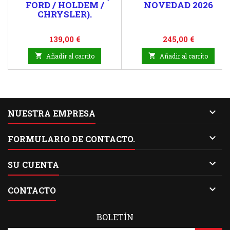
FORD / HOLDEM /
NOVEDAD 2026
CHRYSLER).
Precio
Precio
139,00 €
245,00 €

Añadir al carrito

Añadir al carrito

NUESTRA EMPRESA

FORMULARIO DE CONTACTO.

SU CUENTA

CONTACTO
BOLETÍN