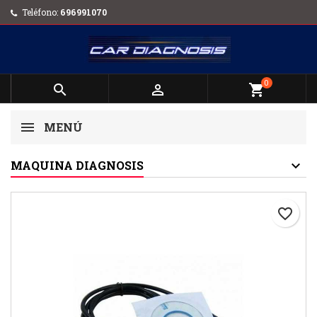
Teléfono:
696991070
0


shopping_cart
MENÚ
MAQUINA DIAGNOSIS
favorite_border