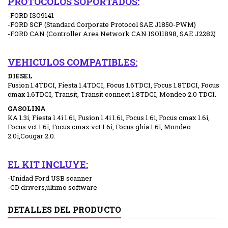
PROTOCOLOS SOPORTADOS:
-FORD ISO9141
-FORD SCP (Standard Corporate Protocol SAE J1850-PWM)
-FORD CAN (Controller Area Network CAN ISO11898, SAE J2282)
VEHICULOS COMPATIBLES:
DIESEL
Fusion 1.4TDCI, Fiesta 1.4TDCI, Focus 1.6TDCI, Focus 1.8TDCI, Focus
cmax 1.6TDCI, Transit, Transit connect 1.8TDCI, Mondeo 2.0 TDCI.
GASOLINA
KA 1.3i, Fiesta 1.4i 1.6i, Fusion 1.4i 1.6i, Focus 1.6i, Focus cmax 1.6i,
Focus vct 1.6i, Focus cmax vct 1.6i, Focus ghia 1.6i, Mondeo
2.0i,Cougar 2.0.
EL KIT INCLUYE:
-Unidad Ford USB scanner
-CD drivers,último software
DETALLES DEL PRODUCTO