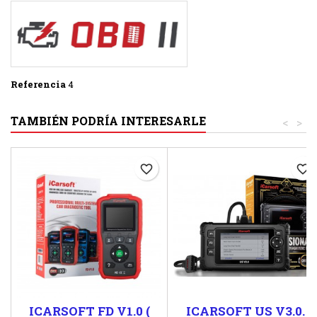
Referencia
4
TAMBIÉN PODRÍA INTERESARLE
<
>
favorite_border
favorite_border
ICARSOFT FD V1.0 (
ICARSOFT US V3.0.