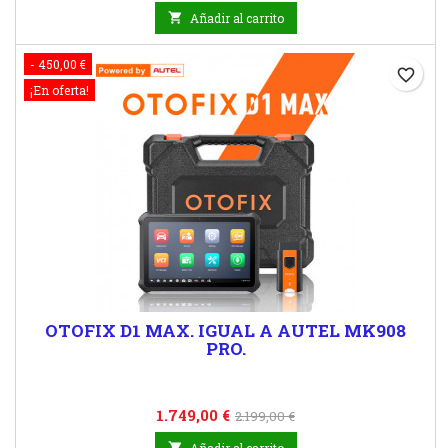

Añadir al carrito
- 450,00 €
favorite_border
¡En oferta!
OTOFIX D1 MAX. IGUAL A AUTEL MK908
PRO.
Precio
Precio
1.749,00 €
2.199,00 €
base
