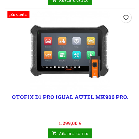
Añadir al carrito
¡En oferta!
favorite_border
OTOFIX D1 PRO IGUAL AUTEL MK906 PRO.
Precio
1.299,00 €

Añadir al carrito