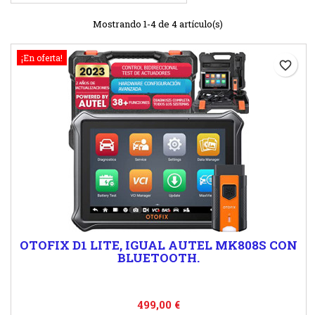
Mostrando 1-4 de 4 artículo(s)
¡En oferta!
favorite_border
OTOFIX D1 LITE, IGUAL AUTEL MK808S CON
BLUETOOTH.
Precio
499,00 €