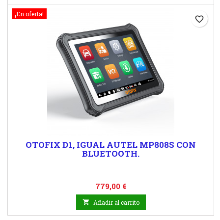
¡En oferta!
favorite_border
OTOFIX D1, IGUAL AUTEL MP808S CON
BLUETOOTH.
Precio
779,00 €

Añadir al carrito